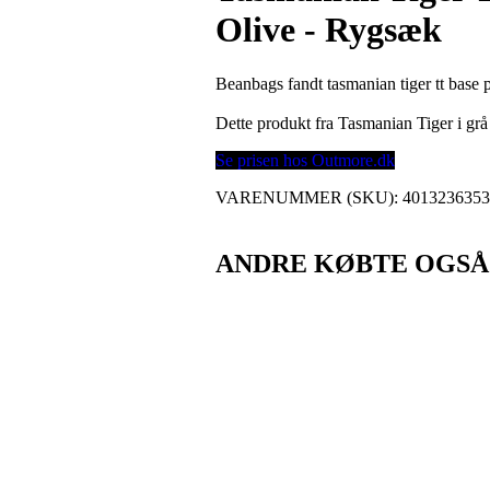
Olive - Rygsæk
Beanbags fandt tasmanian tiger tt base 
Dette produkt fra Tasmanian Tiger i g
Se prisen hos Outmore.dk
VARENUMMER (SKU):
401323635
ANDRE KØBTE OGSÅ