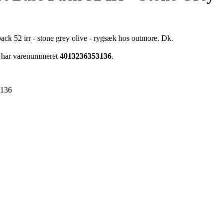
pack 52 irr - stone grey olive - rygsæk hos outmore. Dk.
rå har varenummeret
4013236353136
.
3136