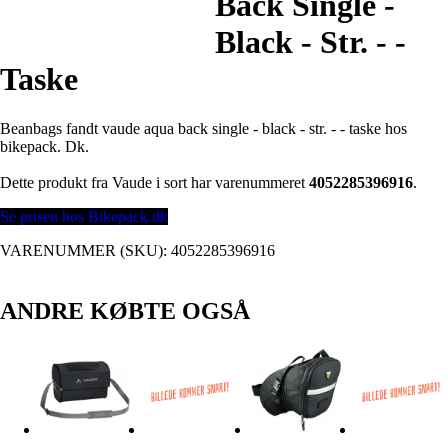
Back Single -
Black - Str. - -
Taske
Beanbags fandt vaude aqua back single - black - str. - - taske hos
bikepack. Dk.
Dette produkt fra Vaude i sort har varenummeret
4052285396916
.
Se prisen hos Bikepack.dk
VARENUMMER (SKU):
4052285396916
ANDRE KØBTE OGSÅ