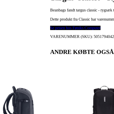
Beanbags fandt targus classic - rygsæk 
Dette produkt fra Classic har varenum
Se prisen hos Føniks Computer
VARENUMMER (SKU):
505179404
ANDRE KØBTE OGSÅ