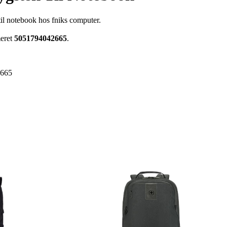
til notebook hos fniks computer.
meret
5051794042665
.
2665