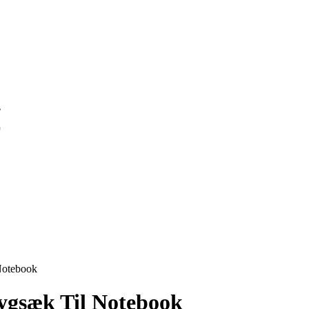
S
S
Notebook
Rygsæk Til Notebook