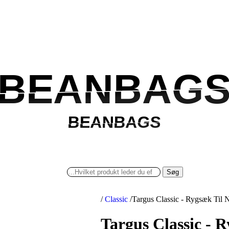
BEANBAG
BEANBAG
BEANBAGS
BEANBAGS
Søg
/
Classic
/
Targus Classic - Rygsæk Til 
Targus Classic - 