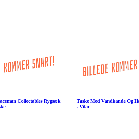
paceman Collectables Rygsæk
Taske Med Vandkande Og H
ske
- Vilac