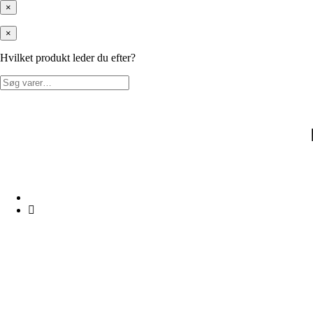
×
×
Hvilket produkt leder du efter?
Søg
efter: